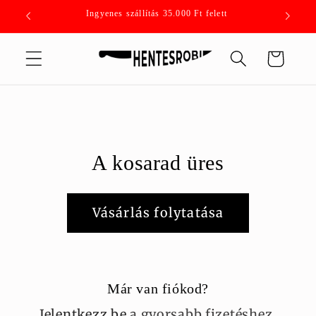
Ugrás a
Ingyenes szállítás 35.000 Ft felett
tartalomhoz
Kosár
A kosarad üres
Vásárlás folytatása
Már van fiókod?
Jelentkezz be
a gyorsabb fizetéshez.